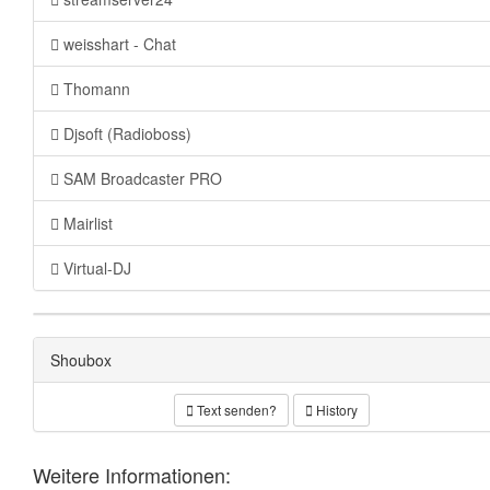
weisshart - Chat
Thomann
Djsoft (Radioboss)
SAM Broadcaster PRO
Mairlist
Virtual-DJ
Shoubox
Text senden?
History
Weitere Informationen: