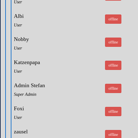
User
Albi
offline
User
Nobby
offline
User
Katzenpapa
offline
User
Admin Stefan
offline
Super Admin
Foxi
offline
User
zausel
offline