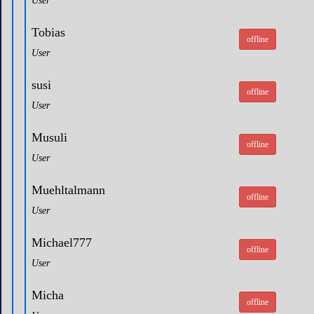
User
Tobias
offline
User
susi
offline
User
Musuli
offline
User
Muehltalmann
offline
User
Michael777
offline
User
Micha
offline