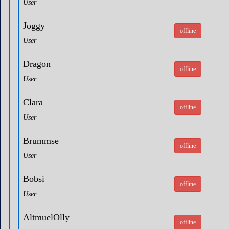
User
Joggy
offline
User
Dragon
offline
User
Clara
offline
User
Brummse
offline
User
Bobsi
offline
User
AltmuelOlly
offline