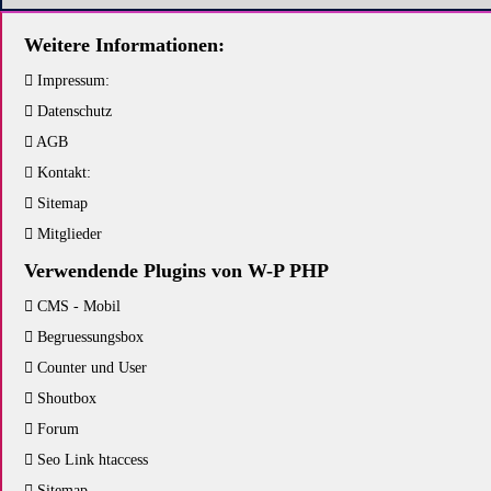
Weitere Informationen:
Impressum:
Datenschutz
AGB
Kontakt:
Sitemap
Mitglieder
Verwendende Plugins von W-P PHP
CMS - Mobil
Begruessungsbox
Counter und User
Shoutbox
Forum
Seo Link htaccess
Sitemap