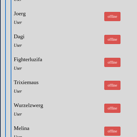
Joerg
offline
User
Dagi
offline
User
Fighterluzifa
offline
User
Trixiemaus
offline
User
Wurzelzwerg
offline
User
Melina
offline