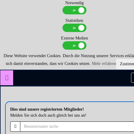
Notwendig
Statistiken
Externe Medien
Diese Website verwendet Cookies. Durch die Nutzung unserer Services erklä
sich damit einverstanden, dass wir Cookies setzen.
Mehr erfahren
Zustim
Dies sind unsere registrierten Mitglieder!
Melden Sie sich doch auch gleich bei uns an!