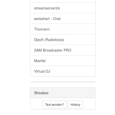
streamserver24
weisshart - Chat
Thomann
Djsoft (Radioboss)
SAM Broadcaster PRO
Mairlist
Virtual-DJ
Shoubox
Text senden?
History