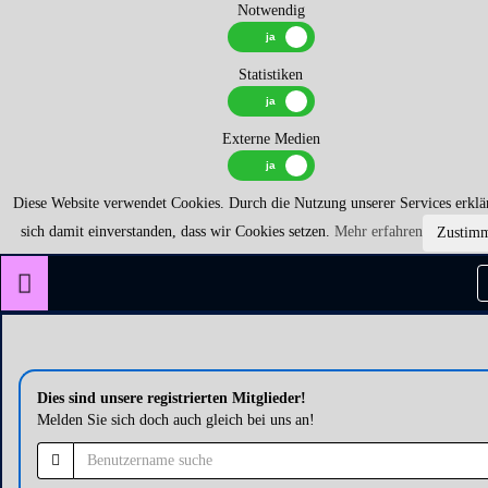
Notwendig
Statistiken
Externe Medien
Diese Website verwendet Cookies. Durch die Nutzung unserer Services erklä
sich damit einverstanden, dass wir Cookies setzen.
Mehr erfahren
Zustim
Dies sind unsere registrierten Mitglieder!
Melden Sie sich doch auch gleich bei uns an!