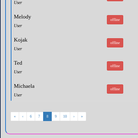
User
Melody
offline
User
Kojak
offline
User
Ted
offline
User
Michaela
offline
User
«
‹
6
7
8
9
10
›
»