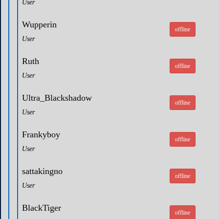
User
Wupperin
offline
User
Ruth
offline
User
Ultra_Blackshadow
offline
User
Frankyboy
offline
User
sattakingno
offline
User
BlackTiger
offline