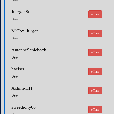
User
JuergenSt
offline
User
MrFox_Jürgen
offline
User
AntenneSchiebock
offline
User
haeiser
offline
User
Achim-HH
offline
User
sweethony08
offline