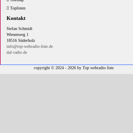
Toplisten
Kontakt
Stefan Schmidt
Wiesenweg 1
18516 Süderholz
info@top-webradio-liste.de
daf-radio.de
copyright © 2024 - 2026 by
Top webradio liste