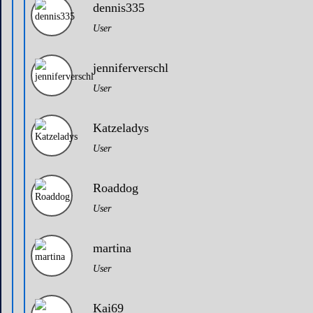
dennis335
User
jenniferverschl
User
Katzeladys
User
Roaddog
User
martina
User
Kai69