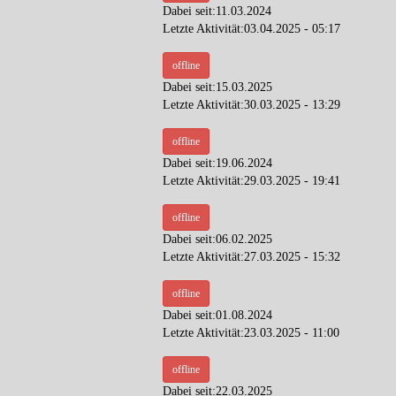
Dabei seit:11.03.2024
Letzte Aktivität:03.04.2025 - 05:17
offline
Dabei seit:15.03.2025
Letzte Aktivität:30.03.2025 - 13:29
offline
Dabei seit:19.06.2024
Letzte Aktivität:29.03.2025 - 19:41
offline
Dabei seit:06.02.2025
Letzte Aktivität:27.03.2025 - 15:32
offline
Dabei seit:01.08.2024
Letzte Aktivität:23.03.2025 - 11:00
offline
Dabei seit:22.03.2025