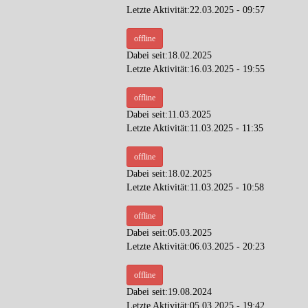
Letzte Aktivität:22.03.2025 - 09:57
offline
Dabei seit:18.02.2025
Letzte Aktivität:16.03.2025 - 19:55
offline
Dabei seit:11.03.2025
Letzte Aktivität:11.03.2025 - 11:35
offline
Dabei seit:18.02.2025
Letzte Aktivität:11.03.2025 - 10:58
offline
Dabei seit:05.03.2025
Letzte Aktivität:06.03.2025 - 20:23
offline
Dabei seit:19.08.2024
Letzte Aktivität:05.03.2025 - 19:42