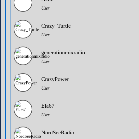
User
Crazy_Turtle
User
generationmixradio
User
CrazyPower
User
Ela67
User
NordSeeRadio