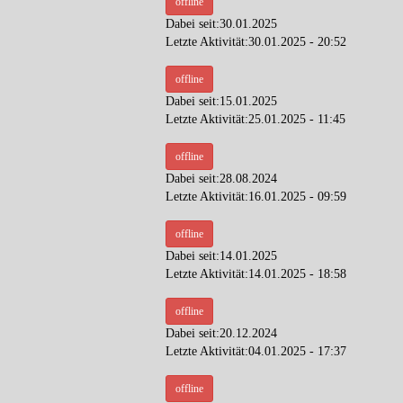
offline
Dabei seit:30.01.2025
Letzte Aktivität:30.01.2025 - 20:52
offline
Dabei seit:15.01.2025
Letzte Aktivität:25.01.2025 - 11:45
offline
Dabei seit:28.08.2024
Letzte Aktivität:16.01.2025 - 09:59
offline
Dabei seit:14.01.2025
Letzte Aktivität:14.01.2025 - 18:58
offline
Dabei seit:20.12.2024
Letzte Aktivität:04.01.2025 - 17:37
offline