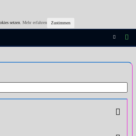
okies setzen.
Mehr erfahren
Zustimmen