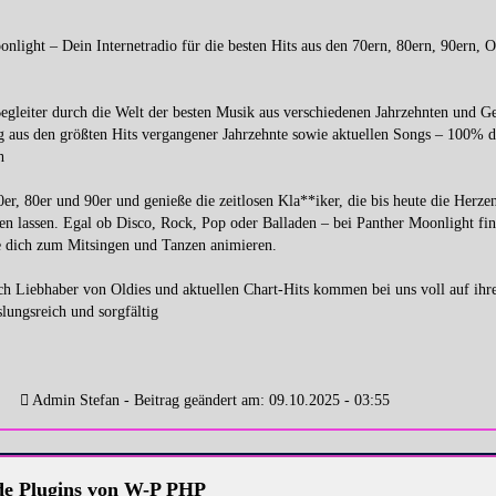
light – Dein Internetradio für die besten Hits aus den 70ern, 80ern, 90ern, O
Begleiter durch die Welt der besten Musik aus verschiedenen Jahrzehnten und Ge
g aus den größten Hits vergangener Jahrzehnte sowie aktuellen Songs – 100% 
h
0er, 80er und 90er und genieße die zeitlosen Kla**iker, die bis heute die Herzen
en lassen. Egal ob Disco, Rock, Pop oder Balladen – bei Panther Moonlight fin
e dich zum Mitsingen und Tanzen animieren.
h Liebhaber von Oldies und aktuellen Chart-Hits kommen bei uns voll auf ihr
ungsreich und sorgfältig
Admin Stefan - Beitrag geändert am: 09.10.2025 - 03:55
e Plugins von W-P PHP