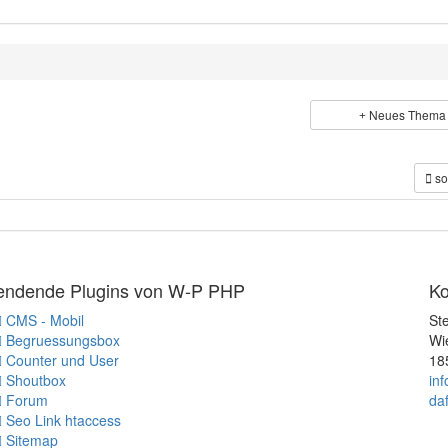
Neues Thema
so
endende Plugins von W-P PHP
Ko
CMS - Mobil
St
Begruessungsbox
Wi
Counter und User
18
Shoutbox
in
Forum
da
Seo Link htaccess
Sitemap