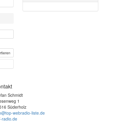
rtieren
ntakt
efan Schmidt
esenweg 1
516 Süderholz
fo@top-webradio-liste.de
f-radio.de