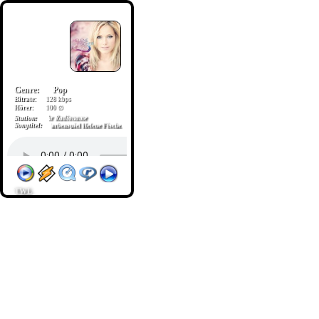
Genre:
Pop
Bitrate:
128 kbps
Hörer:
100 ∅
Station:
Ihr Radioname
Songtitel:
Farbenspiel Helene Fischer
TWL