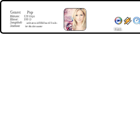
Genre:
Pop
Bitrate:
128 kbps
Hörer:
100 ∅
Songtitel:
Farbenspiel Helene Fischer
Station:
Ihr Radioname
TWL