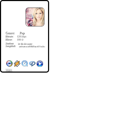
Genre:
Pop
Bitrate:
128 kbps
Hörer:
100 ∅
Station:
Ihr Radioname
Songtitel:
Farbenspiel Helene Fischer
TWL