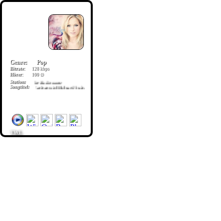
Genre:
Pop
Bitrate:
128 kbps
Hörer:
100 ∅
Station:
Ihr Radioname
Songtitel:
Farbenspiel Helene Fischer
TWL