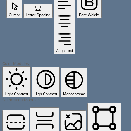
Cursor
Letter Spacing
Font Weight
Align Text
Color Modules
Light Contrast
High Contrast
Monochrome
Orientation Modules