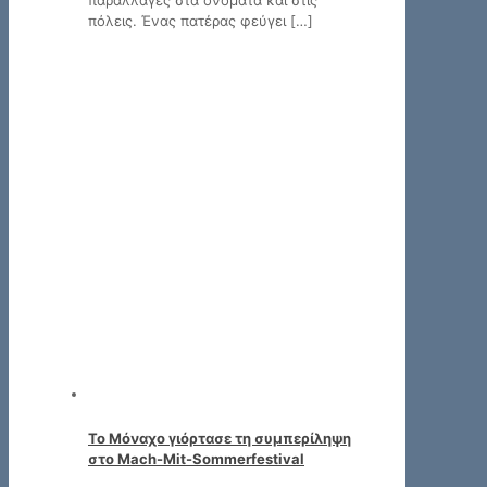
παραλλαγές στα ονόματα και στις
πόλεις. Ένας πατέρας φεύγει
[…]
Το Μόναχο γιόρτασε τη συμπερίληψη
στο Mach-Mit-Sommerfestival