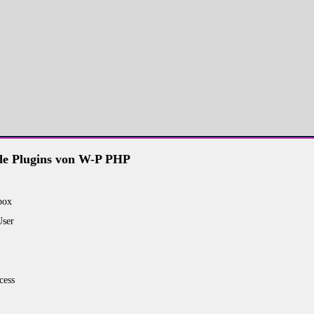
e Plugins von W-P PHP
box
User
cess