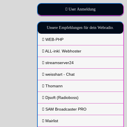
User Anmeldung
Unsere Empfehlungen für dein Webradio.
WEB-PHP
ALL-inkl. Webhoster
streamserver24
weisshart - Chat
Thomann
Djsoft (Radioboss)
SAM Broadcaster PRO
Mairlist