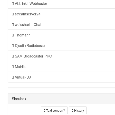
ALL-inkl. Webhoster
streamserver24
weisshart - Chat
Thomann
Djsoft (Radioboss)
SAM Broadcaster PRO
Mairlist
Virtual-DJ
Shoubox
Text senden?
History