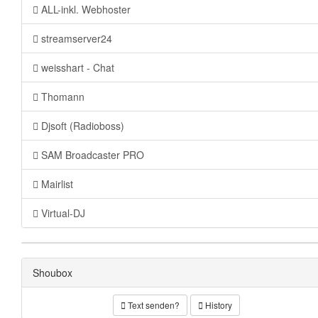
ALL-inkl. Webhoster
streamserver24
weisshart - Chat
Thomann
Djsoft (Radioboss)
SAM Broadcaster PRO
Mairlist
Virtual-DJ
Shoubox
Text senden?
History