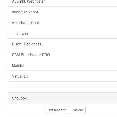
ALL-inkl. Webhoster
streamserver24
weisshart - Chat
Thomann
Djsoft (Radioboss)
SAM Broadcaster PRO
Mairlist
Virtual-DJ
Shoubox
Text senden?
History