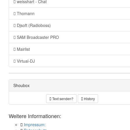
weisshart - Chat
Thomann
Djsoft (Radioboss)
SAM Broadcaster PRO
Mairlist
Virtual-DJ
Shoubox
Text senden?
History
Weitere Informationen:
Impressum: