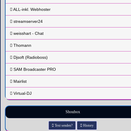
ALL-inkl. Webhoster
streamserver24
weisshart - Chat
Thomann
Djsoft (Radioboss)
SAM Broadcaster PRO
Mairlist
Virtual-DJ
Shoubox
Text senden?
History