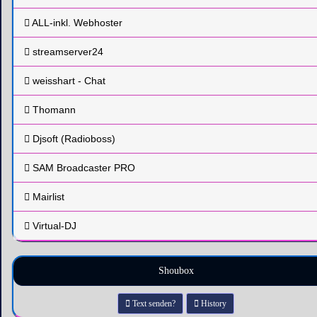
ALL-inkl. Webhoster
streamserver24
weisshart - Chat
Thomann
Djsoft (Radioboss)
SAM Broadcaster PRO
Mairlist
Virtual-DJ
Shoubox
Text senden?
History