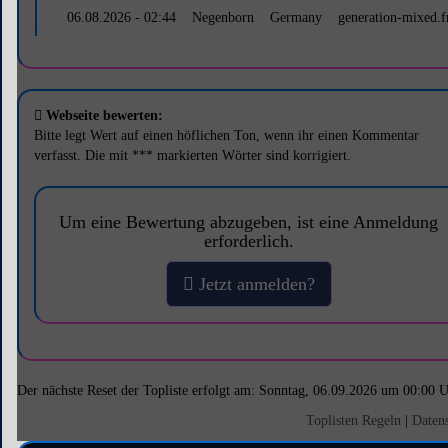
06.08.2026 - 02:44
Negenborn
Germany
generation-mixed.
Webseite bewerten:
Bitte legt Wert auf einen höflichen Ton, wenn ihr einen Kommentar
verfasst. Die mit *** markierten Wörter sind korrigiert.
Um eine Bewertung abzugeben, ist eine Anmeldung
erforderlich.
Jetzt anmelden?
Der nächste Reset der Topliste erfolgt am: Sonntag, 06.09.2026 um 00:00 
Toplisten Regeln
|
Daten