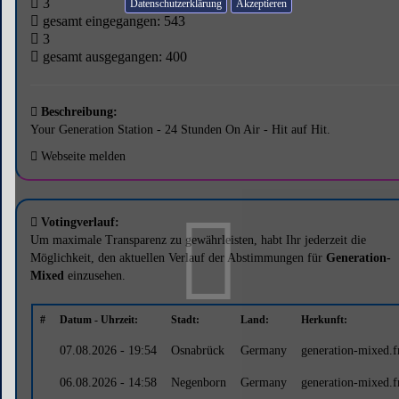
3
Datenschutzerklärung
gesamt eingegangen: 543
3
gesamt ausgegangen: 400
Beschreibung:
Your Generation Station - 24 Stunden On Air - Hit auf Hit.
Webseite melden
Votingverlauf:
Um maximale Transparenz zu gewährleisten, habt Ihr jederzeit die
Möglichkeit, den aktuellen Verlauf der Abstimmungen für
Generation-
Mixed
einzusehen.
#
Datum - Uhrzeit:
Stadt:
Land:
Herkunft:
07.08.2026 - 19:54
Osnabrück
Germany
generation-mixed.
06.08.2026 - 14:58
Negenborn
Germany
generation-mixed.