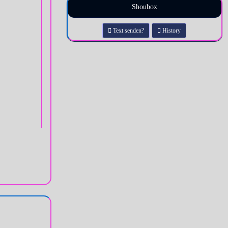
Shoubox
Text senden?
History