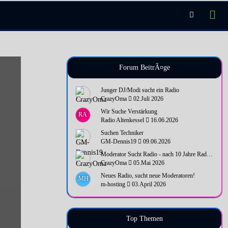
Forum BeitrÃ¤ge
Junger DJ/Modi sucht ein Radio
CrazyOma
02.Juli 2026
Wir Suche Verstärkung
RA
Radio Altenkessel
16.06.2026
Suchen Techniker
GM-Dennis19
09.06.2026
Moderator Sucht Radio - nach 10 Jahre Radio Pause wieder Bock
CrazyOma
05.Mai 2026
Neues Radio, sucht neue Moderatoren!
MH
m-hosting
03.April 2026
Top Themen