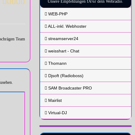
Unsere Empfehlungen fÃ¼r dein Webradio.
WEB-PHP
ALL-inkl. Webhoster
streamserver24
m schrägen Team
weisshart - Chat
Thomann
Djsoft (Radioboss)
usehen.
SAM Broadcaster PRO
Mairlist
Virtual-DJ