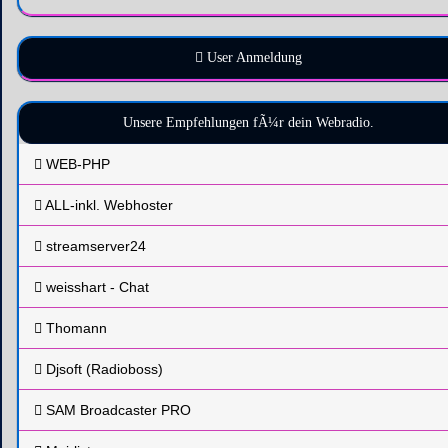
User Anmeldung
Unsere Empfehlungen fÃ¼r dein Webradio.
WEB-PHP
ALL-inkl. Webhoster
streamserver24
weisshart - Chat
Thomann
Djsoft (Radioboss)
SAM Broadcaster PRO