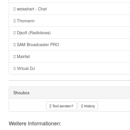
weisshart - Chat
Thomann
Djsoft (Radioboss)
SAM Broadcaster PRO
Mairlist
Virtual-DJ
Shoubox
Text senden?
History
Weitere Informationen: