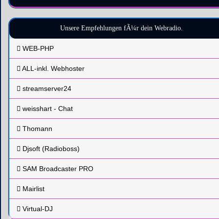
Unsere Empfehlungen fÃ¼r dein Webradio.
WEB-PHP
ALL-inkl. Webhoster
streamserver24
weisshart - Chat
Thomann
Djsoft (Radioboss)
SAM Broadcaster PRO
Mairlist
Virtual-DJ