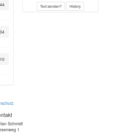
:44
Text senden?
History
:04
:10
nschutz
ntakt
efan Schmidt
esenweg 1