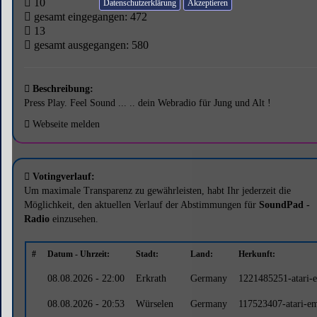
10
Datenschutzerklärung
gesamt eingegangen: 472
13
gesamt ausgegangen: 580
Beschreibung:
Press Play. Feel Sound ... .. dein Webradio für Jung und Alt !
Webseite melden
Votingverlauf:
Um maximale Transparenz zu gewährleisten, habt Ihr jederzeit die
Möglichkeit, den aktuellen Verlauf der Abstimmungen für
SoundPad -
Radio
einzusehen.
#
Datum - Uhrzeit:
Stadt:
Land:
Herkunft:
08.08.2026 - 22:00
Erkrath
Germany
1221485251-atari-
08.08.2026 - 20:53
Würselen
Germany
117523407-atari-e