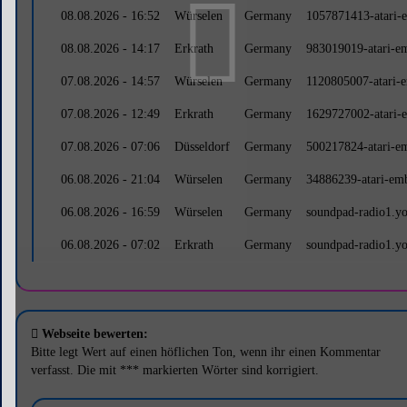
08.08.2026 - 16:52
Würselen
Germany
1057871413-atari-
08.08.2026 - 14:17
Erkrath
Germany
983019019-atari-e
07.08.2026 - 14:57
Würselen
Germany
1120805007-atari-
07.08.2026 - 12:49
Erkrath
Germany
1629727002-atari-
07.08.2026 - 07:06
Düsseldorf
Germany
500217824-atari-e
06.08.2026 - 21:04
Würselen
Germany
34886239-atari-em
06.08.2026 - 16:59
Würselen
Germany
soundpad-radio1.y
06.08.2026 - 07:02
Erkrath
Germany
soundpad-radio1.y
Webseite bewerten:
Bitte legt Wert auf einen höflichen Ton, wenn ihr einen Kommentar
verfasst. Die mit *** markierten Wörter sind korrigiert.