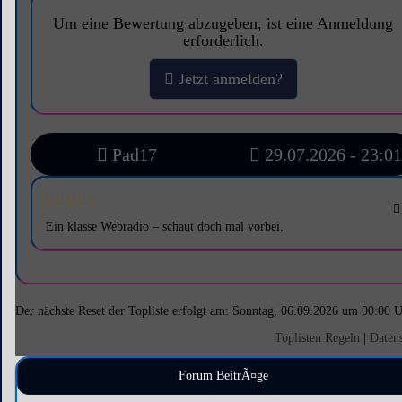
Um eine Bewertung abzugeben, ist eine Anmeldung
erforderlich.
Jetzt anmelden?
Pad17
29.07.2026 - 23:01
Ein klasse Webradio – schaut doch mal vorbei.
Der nächste Reset der Topliste erfolgt am: Sonntag, 06.09.2026 um 00:00 
Toplisten Regeln
|
Daten
Forum BeitrÃ¤ge