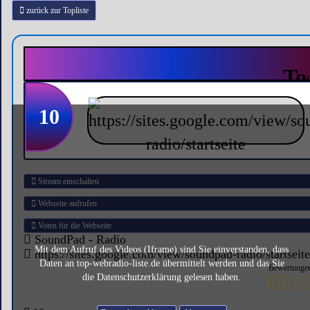
zurück zur Topliste
10
Stream einschalten
Webseite aufrufen
Voten für die Webseite
SoundPad - Radio
Mit dem Aufruf des Videos (Iframe) sind Sie einverstanden, dass
https://sites.google.com/view/soundpad-radio/startseite
Daten an top-webradio-liste.de übermittelt werden und das Sie
Bewertungen
die Datenschutzerklärung gelesen haben.