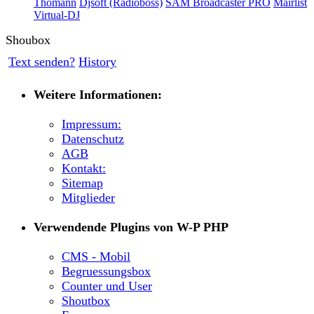
Thomann
Djsoft (Radioboss)
SAM Broadcaster PRO
Mairlist
Virtual-DJ
Shoubox
Text senden?
History
Weitere Informationen:
Impressum:
Datenschutz
AGB
Kontakt:
Sitemap
Mitglieder
Verwendende Plugins von W-P PHP
CMS - Mobil
Begruessungsbox
Counter und User
Shoutbox