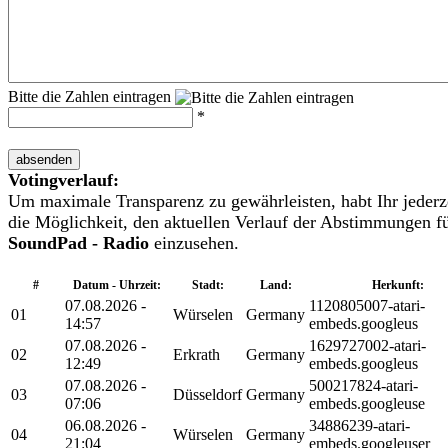
Bitte die Zahlen eintragen
*
absenden
Votingverlauf:
Um maximale Transparenz zu gewährleisten, habt Ihr jederz
die Möglichkeit, den aktuellen Verlauf der Abstimmungen f
SoundPad - Radio
einzusehen.
#
Datum - Uhrzeit:
Stadt:
Land:
Herkunft:
07.08.2026 -
1120805007-atari-
01
Würselen
Germany
14:57
embeds.googleus
07.08.2026 -
1629727002-atari-
02
Erkrath
Germany
12:49
embeds.googleus
07.08.2026 -
500217824-atari-
03
Düsseldorf
Germany
07:06
embeds.googleuse
06.08.2026 -
34886239-atari-
04
Würselen
Germany
21:04
embeds.googleuser