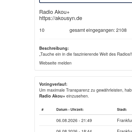
Radio Akou+
https://akousyn.de
10
gesamt eingegangen: 2108
Beschreibung:
„Tauche ein in die faszinierende Welt des Radios!!
Webseite melden
Votingverlauf:
Um maximale Transparenz zu gewährleisten, habt I
Radio Akou+
einzusehen.
#
Datum - Uhrzeit:
Stadt:
06.08.2026 - 21:49
Frankfu
06.08.2026 - 18:44
Frankfu