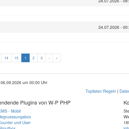
24.07.2026 - 08
24.07.2026 - 00
14
15
1
2
3
›
»
, 06.09.2026 um 00:00 Uhr
Toplisten Regeln
|
Date
endende Plugins von W-P PHP
Ko
CMS - Mobil
St
Begruessungsbox
Wi
Counter und User
18
Shoutbox
in