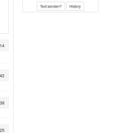
Text senden?
History
:14
:42
:38
:25