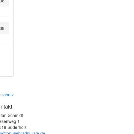
:08
:38
nschutz
ntakt
efan Schmidt
esenweg 1
516 Süderholz
fo@top-webradio-liste.de