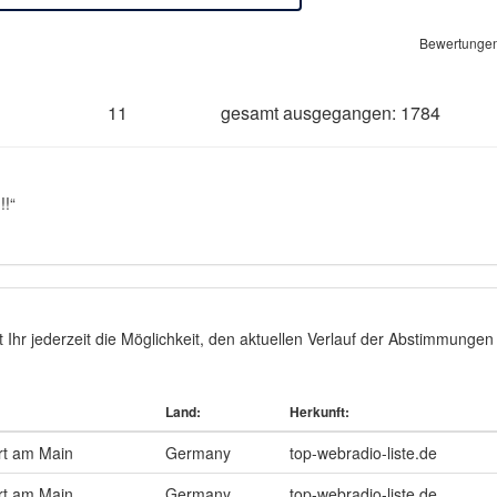
Bewertungen
11
gesamt ausgegangen: 1784
!!“
hr jederzeit die Möglichkeit, den aktuellen Verlauf der Abstimmungen 
Land:
Herkunft:
rt am Main
Germany
top-webradio-liste.de
rt am Main
Germany
top-webradio-liste.de