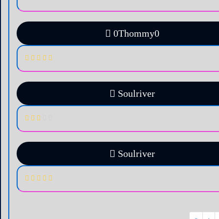
0Thommy0
Soulriver
Soulriver