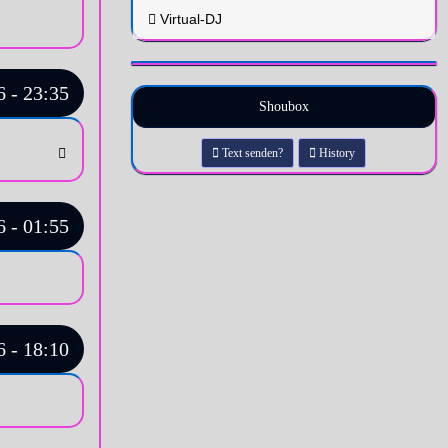
Virtual-DJ
 - 23:35
Shoubox
Text senden?
History
 - 01:55
 - 18:10