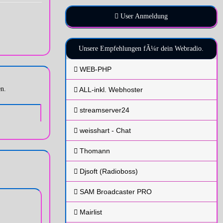
User Anmeldung
Unsere Empfehlungen fÃ¼r dein Webradio.
WEB-PHP
n.
ALL-inkl. Webhoster
streamserver24
weisshart - Chat
Thomann
Djsoft (Radioboss)
SAM Broadcaster PRO
Mairlist