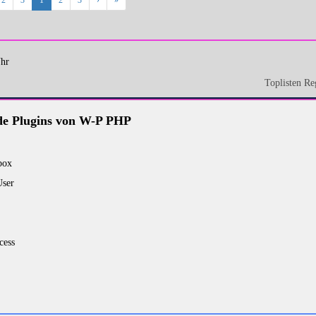
2
3
1
2
3
›
»
Uhr
Toplisten Re
e Plugins von W-P PHP
box
User
cess