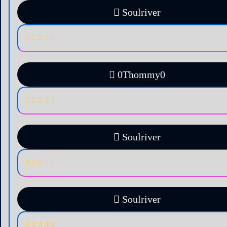
Soulriver
0Thommy0
Soulriver
Soulriver