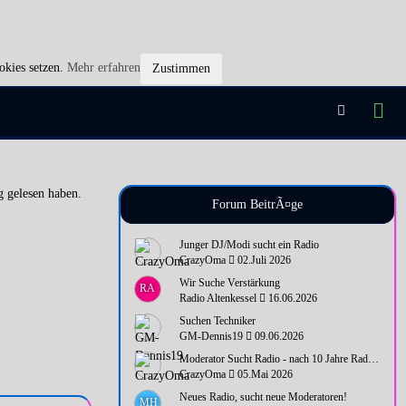
okies setzen.
Mehr erfahren
Zustimmen
g gelesen haben.
Forum BeitrÃ¤ge
Junger DJ/Modi sucht ein Radio
CrazyOma
02.Juli 2026
Wir Suche Verstärkung
RA
Radio Altenkessel
16.06.2026
Suchen Techniker
GM-Dennis19
09.06.2026
Moderator Sucht Radio - nach 10 Jahre Radio Pause wieder Bock
CrazyOma
05.Mai 2026
Neues Radio, sucht neue Moderatoren!
MH