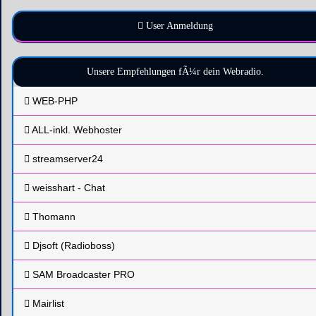
User Anmeldung
Unsere Empfehlungen fÃ¼r dein Webradio.
WEB-PHP
ALL-inkl. Webhoster
streamserver24
weisshart - Chat
Thomann
Djsoft (Radioboss)
SAM Broadcaster PRO
Mairlist