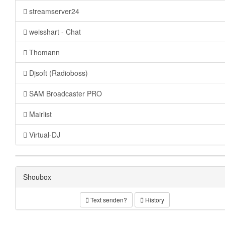
streamserver24
weisshart - Chat
Thomann
Djsoft (Radioboss)
SAM Broadcaster PRO
Mairlist
Virtual-DJ
Shoubox
Text senden?
History