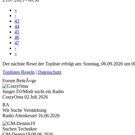
«
‹
43
44
45
46
47
›
»
Der nächste Reset der Topliste erfolgt am: Sonntag, 06.09.2026 um 
Toplisten Regeln
|
Datenschutz
Forum BeitrÃ¤ge
Junger DJ/Modi sucht ein Radio
CrazyOma
02.Juli 2026
RA
Wir Suche Verstärkung
Radio Altenkessel
16.06.2026
Suchen Techniker
GM-Dennis19
09.06.2026