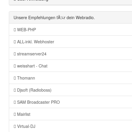
Unsere Empfehlungen fÃ¼r dein Webradio.
WEB-PHP
ALL-inkl. Webhoster
streamserver24
weisshart - Chat
Thomann
Djsoft (Radioboss)
SAM Broadcaster PRO
Mairlist
Virtual-DJ