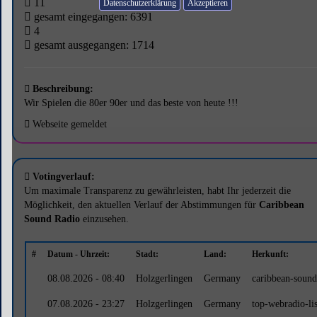
11
Datenschutzerklärung
gesamt eingegangen: 6391
4
gesamt ausgegangen: 1714
Beschreibung:
Wir Spielen die 80er 90er und das beste von heute !!!
Webseite gemeldet
Votingverlauf:
Um maximale Transparenz zu gewährleisten, habt Ihr jederzeit die
Möglichkeit, den aktuellen Verlauf der Abstimmungen für
Caribbean
Sound Radio
einzusehen.
#
Datum - Uhrzeit:
Stadt:
Land:
Herkunft:
08.08.2026 - 08:40
Holzgerlingen
Germany
caribbean-sound
07.08.2026 - 23:27
Holzgerlingen
Germany
top-webradio-lis