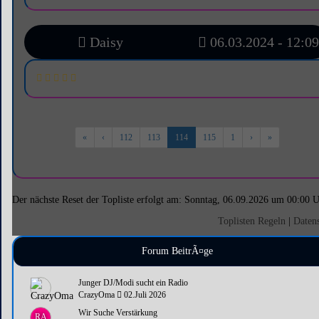
Daisy
06.03.2024 - 12:09
«
‹
112
113
114
115
1
›
»
Der nächste Reset der Topliste erfolgt am: Sonntag, 06.09.2026 um 00:00 
Toplisten Regeln
|
Daten
Forum BeitrÃ¤ge
Junger DJ/Modi sucht ein Radio
CrazyOma
02.Juli 2026
Wir Suche Verstärkung
RA