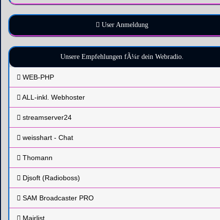
User Anmeldung
Unsere Empfehlungen fÃ¼r dein Webradio.
WEB-PHP
ALL-inkl. Webhoster
streamserver24
weisshart - Chat
Thomann
Djsoft (Radioboss)
SAM Broadcaster PRO
Mairlist