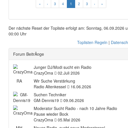
«
‹
3
4
1
2
3
›
»
Der nächste Reset der Topliste erfolgt am: Sonntag, 06.09.2026 
00:00 Uhr
Toplisten Regeln
|
Datensch
Forum BeitrÃ¤ge
Junger DJ/Modi sucht ein Radio
CrazyOma
02.Juli 2026
RA
Wir Suche Verstärkung
Radio Altenkessel
16.06.2026
Suchen Techniker
GM-Dennis19
09.06.2026
Moderator Sucht Radio - nach 10 Jahre Radio
Pause wieder Bock
CrazyOma
05.Mai 2026
MH
Neues Radio, sucht neue Moderatoren!