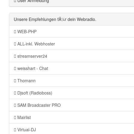
User Anmeldung
Unsere Empfehlungen fÃ¼r dein Webradio.
WEB-PHP
ALL-inkl. Webhoster
streamserver24
weisshart - Chat
Thomann
Djsoft (Radioboss)
SAM Broadcaster PRO
Mairlist
Virtual-DJ