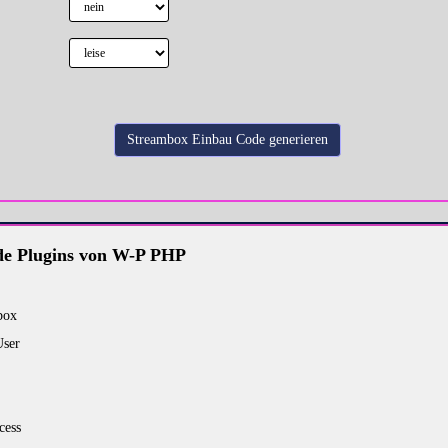
e Plugins von W-P PHP
box
User
cess