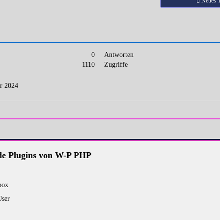
Neues 
0
Antworten
1110
Zugriffe
r 2024
e Plugins von W-P PHP
box
User